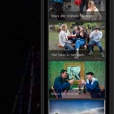
Mars der Vrijheid Nijmegen
Het Nest in het park
Mout Bierfestival