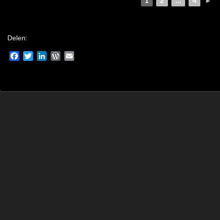
1
2
...
4
►
Delen:
Facebook
Twitter
LinkedIn
WordPress
Email