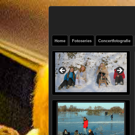
Henk
FOTOSITE: CONCERT, STRAAT, SERIE
Beenen
Home
Fotoseries
Concertfotografie