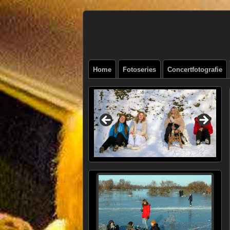
Henk
FOTOSITE: CONCERT, STRAAT, SERIE
Beenen
Home
Fotoseries
Concertfotografie