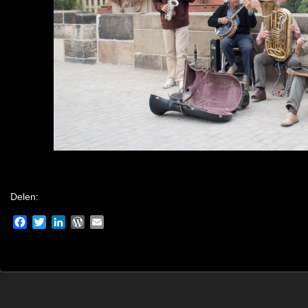
Delen:
Facebook
Twitter
LinkedIn
WordPress
Email