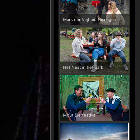
Mars der Vrijheid Nijmegen
Het Nest in het park
Mout Bierfestival