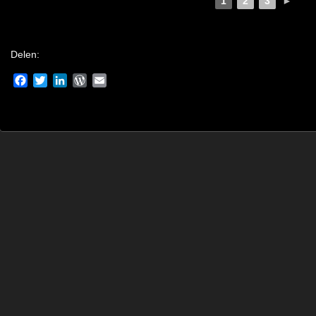
1
2
3
►
Delen:
Facebook
Twitter
LinkedIn
WordPress
Email