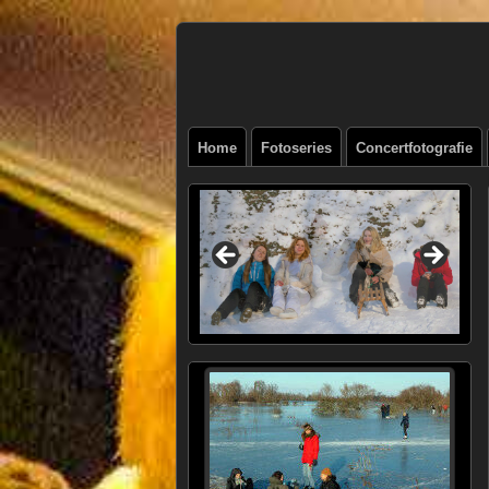
Henk
FOTOSITE: CONCERT, STRAAT, SERIE
Beenen
Home
Fotoseries
Concertfotografie