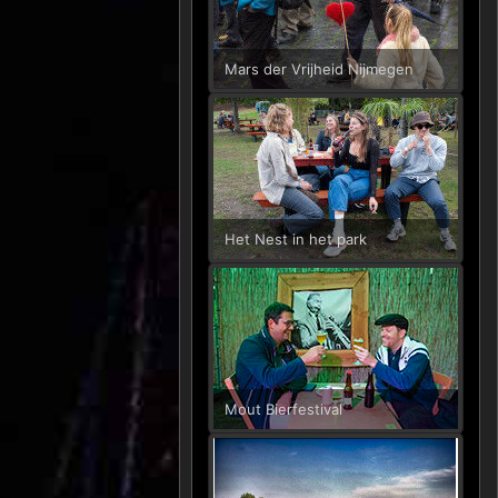
Mars der Vrijheid Nijmegen
Het Nest in het park
Mout Bierfestival