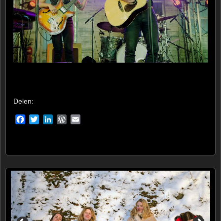
Delen:
Facebook
Twitter
LinkedIn
WordPress
Email