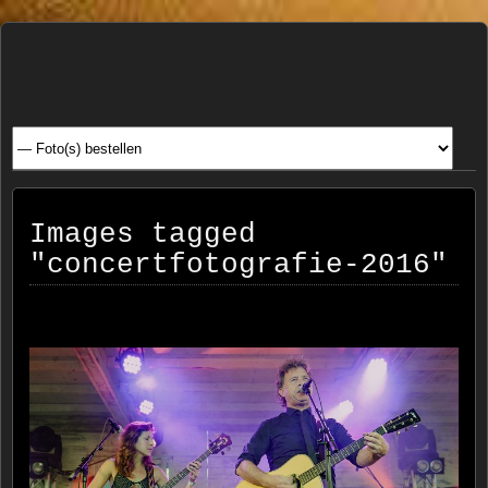
Henk
FOTOSITE: CONCERT, STRAAT, SERIE, PEOPLE, REIS
FOTOGRAFIE
Beenen
Images tagged
"concertfotografie-2016"