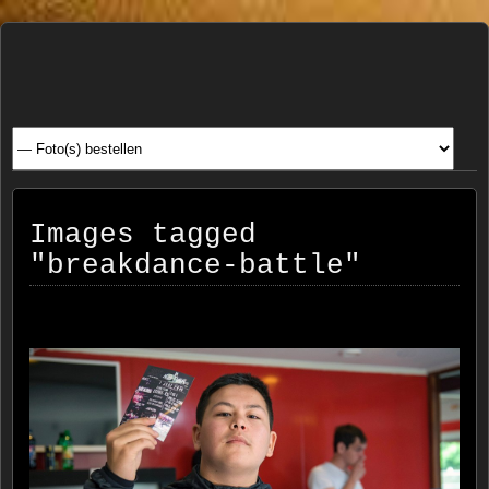
Henk
FOTOSITE: CONCERT, STRAAT, SERIE, PEOPLE, REIS
FOTOGRAFIE
Beenen
Images tagged
"breakdance-battle"