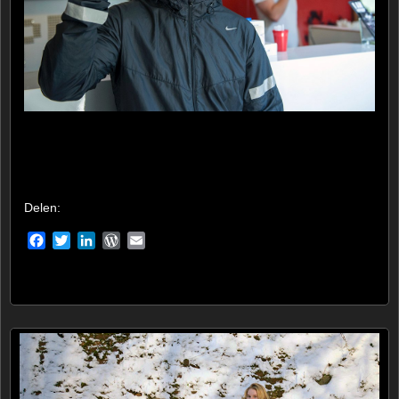
Delen:
Facebook
Twitter
LinkedIn
WordPress
Email