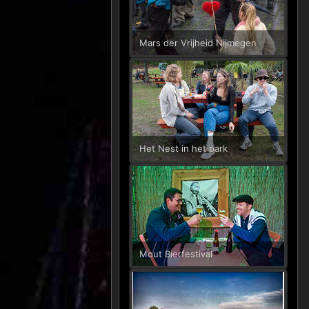
Mars der Vrijheid Nijmegen
Het Nest in het park
Mout Bierfestival