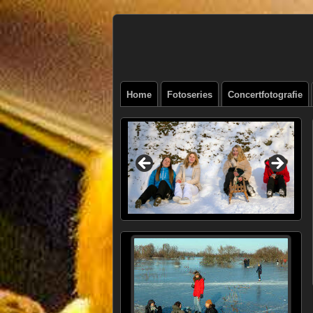
Henk
FOTOSITE: CONCERT, STRAAT, SERIE
Beenen
Home
Fotoseries
Concertfotografie