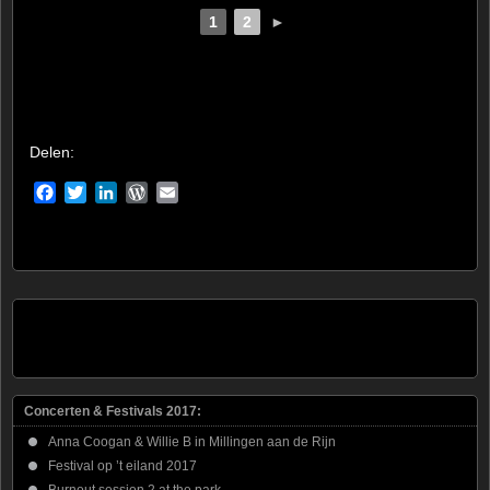
1
2
►
Delen:
Facebook
Twitter
LinkedIn
WordPress
Email
Concerten & Festivals 2017:
Anna Coogan & Willie B in Millingen aan de Rijn
Festival op ’t eiland 2017