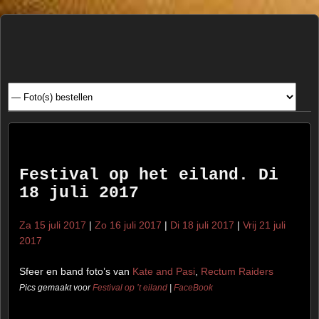
Henk
FOTOSITE: CONCERT, STRAAT, SERIE, PEOPLE, REIS
FOTOGRAFIE
Beenen
Festival op het eiland. Di
18 juli 2017
Za 15 juli 2017
|
Zo 16 juli 2017
|
Di 18 juli 2017
|
Vrij 21 juli
2017
Sfeer en band foto’s van
Kate and Pasi
,
Rectum Raiders
Pics gemaakt voor
Festival op ’t eiland
|
FaceBook